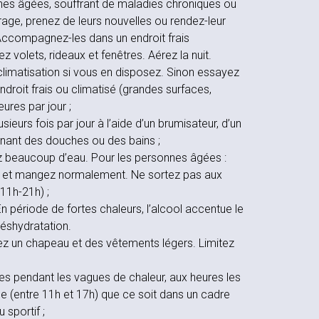
nes âgées, souffrant de maladies chroniques ou
rage, prenez de leurs nouvelles ou rendez-leur
. Accompagnez-les dans un endroit frais
z volets, rideaux et fenêtres. Aérez la nuit.
u climatisation si vous en disposez. Sinon essayez
droit frais ou climatisé (grandes surfaces,
ures par jour ;
sieurs fois par jour à l’aide d’un brumisateur, d’un
enant des douches ou des bains ;
ez beaucoup d’eau. Pour les personnes âgées :
ur et mangez normalement. Ne sortez pas aux
11h-21h) ;
 En période de fortes chaleurs, l’alcool accentue le
déshydratation.
tez un chapeau et des vêtements légers. Limitez
ues pendant les vagues de chaleur, aux heures les
e (entre 11h et 17h) que ce soit dans un cadre
 sportif ;