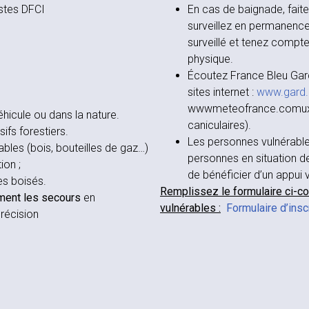
istes DFCI
En cas de baignade, faite
surveillez en permanence 
surveillé et tenez compt
physique.
Écoutez France Bleu Gard
sites internet :
www.gard.
wwwmeteofrance.comux ve
hicule ou dans la nature.
caniculaires).
ifs forestiers.
Les personnes vulnérabl
bles (bois, bouteilles de gaz…)
personnes en situation de
ion ;
de bénéficier d’un appui 
es boisés.
Remplissez le formulaire ci-co
ment les secours
en
vulnérables :
Formulaire d’insc
récision