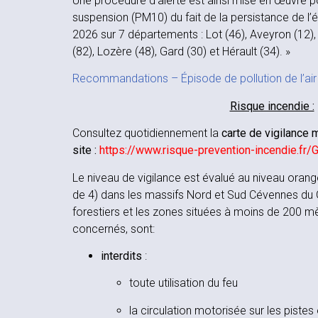
Une procédure d’alerte est ainsi mise en œuvre po
suspension (PM10) du fait de la persistance de l’ép
2026 sur 7 départements : Lot (46), Aveyron (12),
(82), Lozère (48), Gard (30) et Hérault (34). »
Recommandations – Épisode de pollution de l’air
Risque incendie :
Consultez quotidiennement la
carte de vigilance 
site :
https://www.risque-prevention-incendie.fr
Le niveau de vigilance est évalué au niveau orang
de 4) dans les massifs Nord et Sud Cévennes du 
forestiers et les zones situées à moins de 200 mè
concernés, sont:
interdits
:
toute utilisation du feu
la circulation motorisée sur les piste