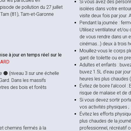
ur les particules en
Si vous avez des person
isode de pollution du 27 juillet
isolées dans votre entou
 Tarn (81), Tarn-et-Garonne
visite deux fois par jour
Pendant la journée : ferme
Utilisez ventilateur et/o
de vous rendre dans un en
cinémas…) deux à trois he
Mouillez-vous le corps plu
mise à jour en temps réel sur le
gant de toilette ou en pr
/GARD
Adultes et enfants : buv
buvez 1.5L d’eau par jo
e 🟠 (niveau 3 sur une échelle
heures les plus chaudes (
Gard. Dans les massifs
Évitez de boire l’alcool :
tres des bois et forêts
risque de malaise et de 
Si vous devez sortir por
vos activités physiques ;
Évitez les efforts physiq
plus chaudes de la journé
s et chemins fermés à la
professionnel, récréatif ou