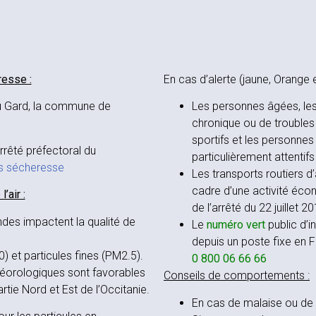
resse :
En cas d’alerte (jaune, Orange 
 du Gard, la commune de
Les personnes âgées, les
chronique ou de troubles 
sportifs et les personnes 
arrêté préfectoral du
particulièrement attentif
ns sécheresse
Les transports routiers d’
cadre d’une activité écon
’air :
de l’arrêté du 22 juillet 2
ndes impactent la qualité de
Le
numéro vert
public d’i
depuis un poste fixe en F
 et particules fines (PM2.5).
0 800 06 66 66
téorologiques sont favorables
Conseils de comportements :
tie Nord et Est de l’Occitanie.
En cas de malaise ou de