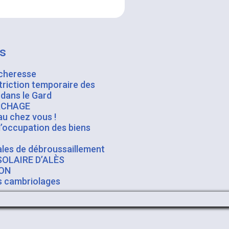
ns
cheresse
triction temporaire des
 dans le Gard
RCHAGE
au chez vous !
occupation des biens
ales de débroussaillement
OLAIRE D’ALÈS
ON
es cambriolages